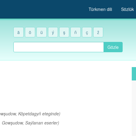
Türkmen dili
Sözlük
ä
ö
ü
ý
ş
ň
ç
ž
Gözle
owşudow, Köpetdagyň eteginde)
. Gowşudow, Saýlanan eserler)