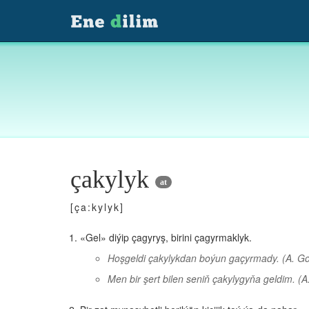
çakylyk
at
[ça:kylyk]
«Gel» diýip çagyryş, birini çagyrmaklyk.
Hoşgeldi çakylykdan boýun gaçyrmady.
(A. G
Men bir şert bilen seniň çakylygyňa geldim.
(A