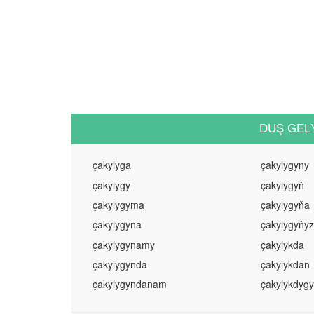
DUŞ GEL
çakylyga
çakylygyny
çakylygy
çakylygyň
çakylygyma
çakylygyňa
çakylygyna
çakylygyňy
çakylygynamy
çakylykda
çakylygynda
çakylykdan
çakylygyndanam
çakylykdyg