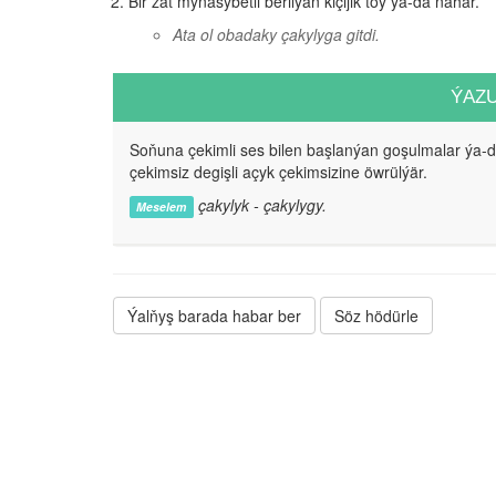
Bir zat mynasybetli berilýän kiçijik toý ýa-da nahar.
Ata ol obadaky çakylyga gitdi.
ÝAZ
Soňuna çekimli ses bilen başlanýan goşulmalar ýa-
çekimsiz degişli açyk çekimsizine öwrülýär.
çakylyk - çakylygy.
Meselem
Ýalňyş barada habar ber
Söz hödürle