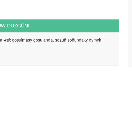
UW DÜZGÜNI
da
-rak
goşulmasy goşulanda, sözüň soňundaky dymyk