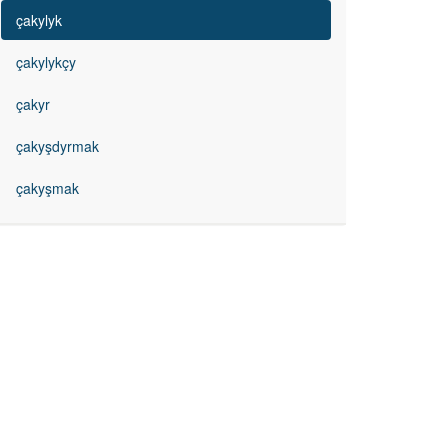
çakylyk
çakylykçy
çakyr
çakyşdyrmak
çakyşmak