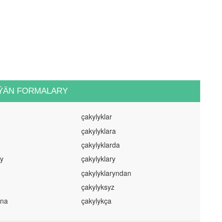
ÝÄN FORMALARY
çakylyklar
çakylyklara
çakylyklarda
zy
çakylyklary
çakylyklaryndan
çakylyksyz
yna
çakylykça