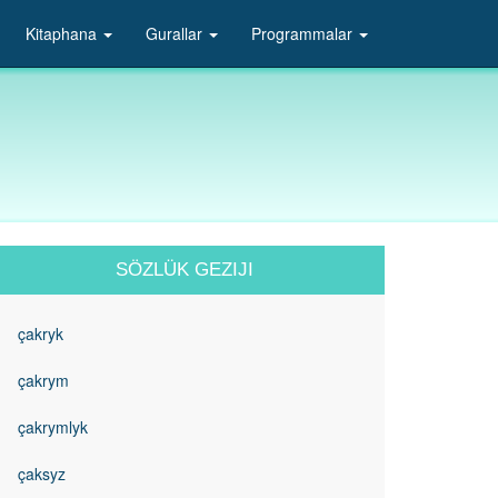
Kitaphana
Gurallar
Programmalar
SÖZLÜK GEZIJI
çakryk
çakrym
çakrymlyk
çaksyz