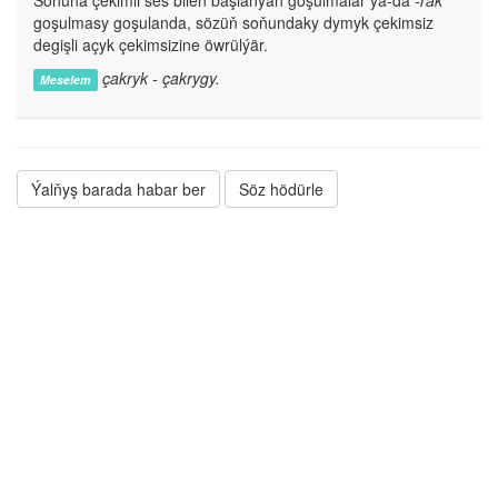
Soňuna çekimli ses bilen başlanýan goşulmalar ýa-da
-rak
goşulmasy goşulanda, sözüň soňundaky dymyk çekimsiz
degişli açyk çekimsizine öwrülýär.
çakryk - çakrygy.
Meselem
Ýalňyş barada habar ber
Söz hödürle