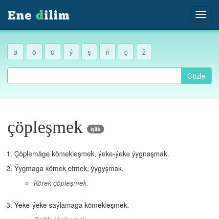
ä
ö
ü
ý
ş
ň
ç
ž
Gözle
çöpleşmek
işlik
Çöplemäge kömekleşmek, ýeke-ýeke ýygnaşmak.
Ýygmaga kömek etmek, ýygyşmak.
Körek çöpleşmek.
Ýeke-ýeke saýlamaga kömekleşmek.