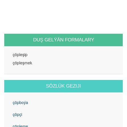
DUŞ GELÝÄN FORMALARY
çöpleşip
çöpleşmek
SÖZLÜK GEZIJI
çöpboýa
çöpçi
çöpleme