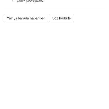
Çeltik çöpleşmek.
Ýalňyş barada habar ber
Söz hödürle