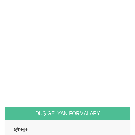
DUŞ GELÝÄN FORMALARY
äýnege