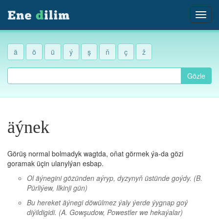
ä
ö
ü
ý
ş
ň
ç
ž
Gözle
äýnek
Görüş normal bolmadyk wagtda, oňat görmek ýa-da gözi
goramak üçin ulanylýan esbap.
Ol äýnegini gözünden aýryp, dyzynyň üstünde goýdy.
(B.
Pürliýew, Ilkinji gün)
Bu hereket äýnegi döwülmez ýaly ýerde ýygnap goý
diýildigidi.
(A. Gowşudow, Powestler we hekaýalar)