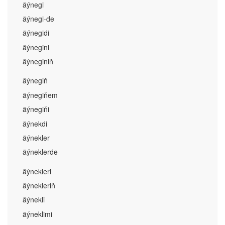
äýnegi
äýnegi-de
äýnegidi
äýnegini
äýneginiň
äýnegiň
äýnegiňem
äýnegiňi
äýnekdi
äýnekler
äýneklerde
äýnekleri
äýnekleriň
äýnekli
äýneklimi