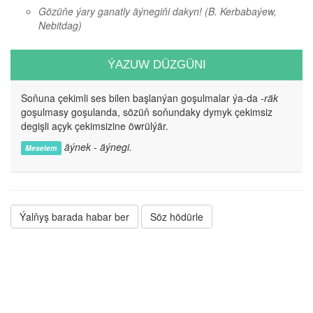
Gözüňe ýary ganatly äýnegiňi dakyn!
(B. Kerbabaýew,
Nebitdag)
ÝAZUW DÜZGÜNI
Soňuna çekimli ses bilen başlanýan goşulmalar ýa-da
-räk
goşulmasy goşulanda, sözüň soňundaky dymyk çekimsiz
degişli açyk çekimsizine öwrülýär.
äýnek - äýnegi.
Meselem
Ýalňyş barada habar ber
Söz hödürle