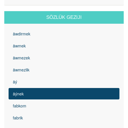
SÖZLÜK GEZIJI
äwdirmek
äwmek
äwmezek
äwmezlik
äý
äýnek
fabkom
fabrik