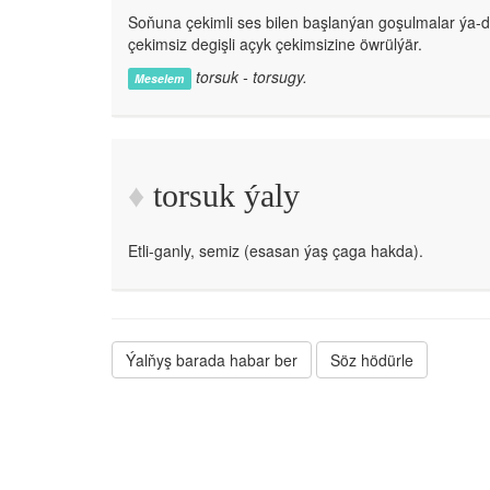
Soňuna çekimli ses bilen başlanýan goşulmalar ýa-
çekimsiz degişli açyk çekimsizine öwrülýär.
torsuk - torsugy.
Meselem
torsuk ýaly
Etli-ganly, semiz (esasan ýaş çaga hakda).
Ýalňyş barada habar ber
Söz hödürle