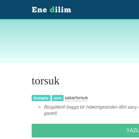
torsuk
sakartorsuk
Zoologiýa
seret
Bürgütleriň başga bir höwürtgesinden dört sany to
gazeti)
ÝAZ