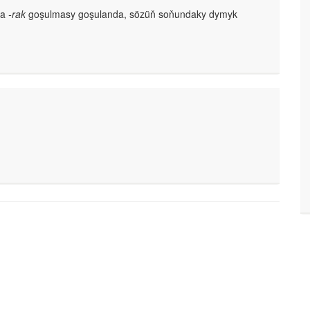
da
-rak
goşulmasy goşulanda, sözüň soňundaky dymyk