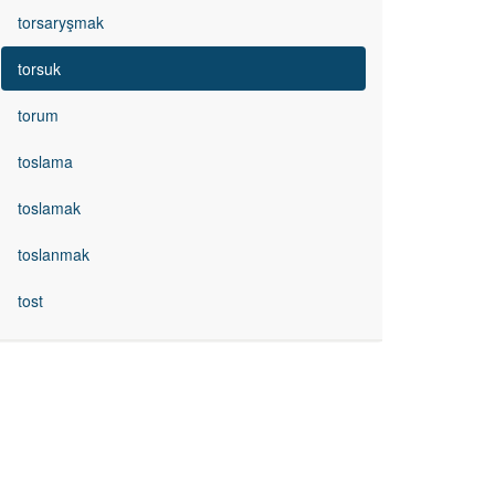
torsaryşmak
torsuk
torum
toslama
toslamak
toslanmak
tost