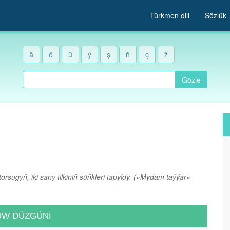
Türkmen dili
Sözlük
ä
ö
ü
ý
ş
ň
ç
ž
Gözle
rsugyň, iki sany tilkiniň süňkleri tapyldy.
(«Mydam taýýar»
UW DÜZGÜNI