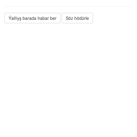
Ýalňyş barada habar ber
Söz hödürle