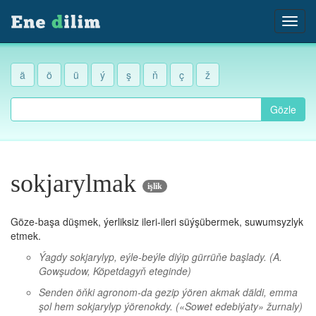
ä
ö
ü
ý
ş
ň
ç
ž
Gözle
sokjarylmak
işlik
Göze-başa düşmek, ýerliksiz ileri-ileri süýşübermek, suwumsyzlyk
etmek.
Ýagdy sokjarylyp, eýle-beýle diýip gürrüňe başlady.
(A.
Gowşudow, Köpetdagyň eteginde)
Senden öňki agronom-da gezip ýören akmak däldi, emma
şol hem sokjarylyp ýörenokdy.
(«Sowet edebiýaty» žurnaly)