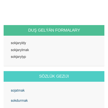
DUŞ GELÝÄN FORMALARY
sokjaryldy
sokjarylmak
sokjarylyp
SÖZLÜK GEZIJI
sojatmak
sokdurmak