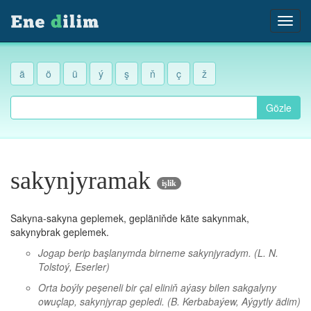
ä
ö
ü
ý
ş
ň
ç
ž
Gözle
sakynjyramak
işlik
Sakyna-sakyna geplemek, gepläniňde käte sakynmak,
sakynybrak geplemek.
Jogap berip başlanymda birneme sakynjyradym.
(L. N.
Tolstoý, Eserler)
Orta boýly peşeneli bir çal eliniň aýasy bilen sakgalyny
owuçlap, sakynjyrap gepledi.
(B. Kerbabaýew, Aýgytly ädim)