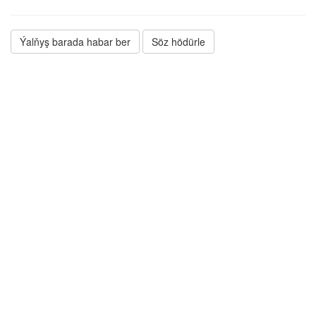
Ýalňyş barada habar ber
Söz hödürle