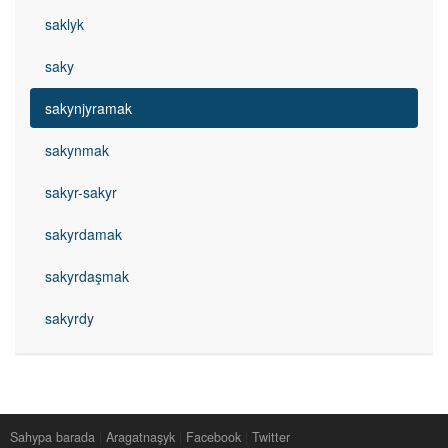
saklyk
saky
sakynjyramak
sakynmak
sakyr-sakyr
sakyrdamak
sakyrdaşmak
sakyrdy
Sahypa barada
|
Aragatnaşyk
|
Facebook
|
Twitter