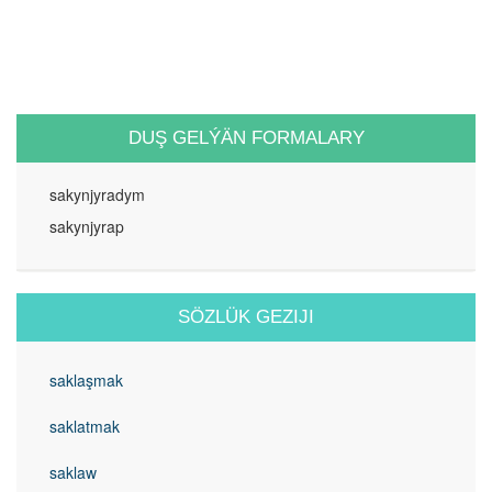
DUŞ GELÝÄN FORMALARY
sakynjyradym
sakynjyrap
SÖZLÜK GEZIJI
saklaşmak
saklatmak
saklaw