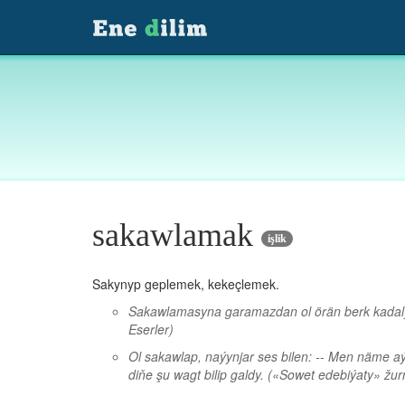
sakawlamak
işlik
Sakynyp geplemek, kekeçlemek.
Sakawlamasyna garamazdan ol örän berk kadaly, 
Eserler)
Ol sakawlap, naýynjar ses bilen: -- Men näme 
diňe şu wagt bilip galdy.
(«Sowet edebiýaty» žur