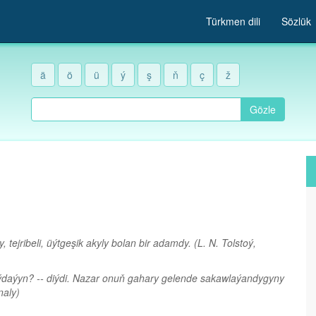
Türkmen dili
Sözlük
ä
ö
ü
ý
ş
ň
ç
ž
Gözle
tejribeli, üýtgeşik akyly bolan bir adamdy.
(L. N. Tolstoý,
aýdaýyn? -- diýdi. Nazar onuň gahary gelende sakawlaýandygyny
naly)