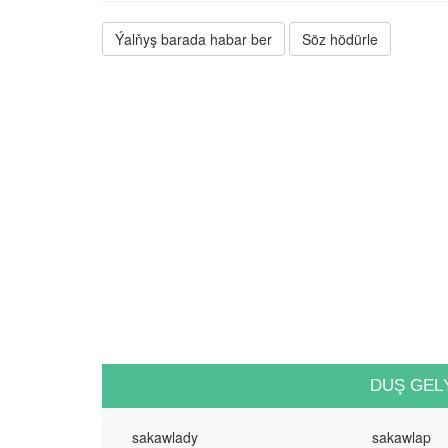
Ýalňyş barada habar ber
Söz hödürle
DUŞ GEL
sakawlady
sakawlap