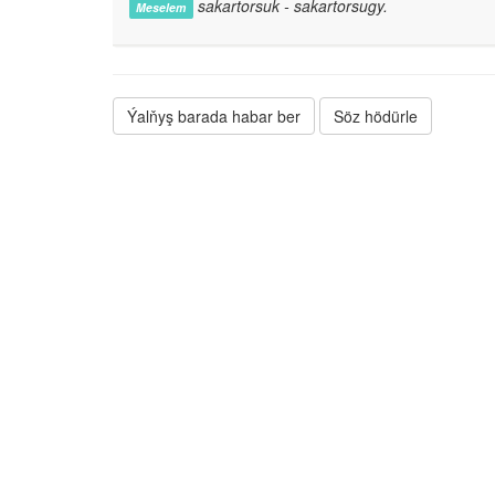
sakartorsuk - sakartorsugy.
Meselem
Ýalňyş barada habar ber
Söz hödürle