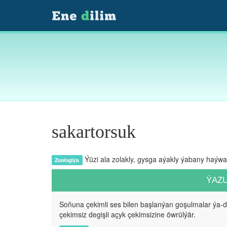
sakartorsuk
Ýüzi ala zolakly, gysga aýakly ýabany haýwa
Zoologiýa
ÝAZ
Soňuna çekimli ses bilen başlanýan goşulmalar ýa-
çekimsiz degişli açyk çekimsizine öwrülýär.