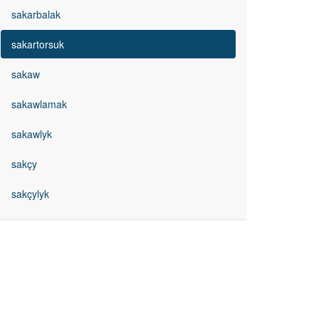
sakarbalak
sakartorsuk
sakaw
sakawlamak
sakawlyk
sakçy
sakçylyk