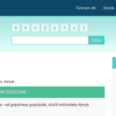
Türkmen dili
Sözlük
ä
ö
ü
ý
ş
ň
ç
ž
Gözle
n, torsuk.
UW DÜZGÜNI
da
-rak
goşulmasy goşulanda, sözüň soňundaky dymyk