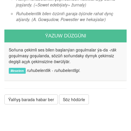
joşýardy.
(«Sowet edebiýaty» žurnaly)
Ruhubelentlik bilen özüniň garaja öýünde rahat dynç
alýardy.
(A. Gowşudow, Powestler we hekaýalar)
ÝAZUW DÜZGÜNI
Soňuna çekimli ses bilen başlanýan goşulmalar ýa-da
-räk
goşulmasy goşulanda, sözüň soňundaky dymyk çekimsiz
degişli açyk çekimsizine öwrülýär.
ruhubelentlik - ruhubelentligi.
Meselem
Ýalňyş barada habar ber
Söz hödürle