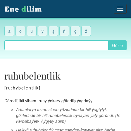
ä
ö
ü
ý
ş
ň
ç
ž
Gözle
ruhubelentlik
[ru:hybelentlik]
Döredijilikli ylham, ruhy ýokary göteriliş ýagdaýy.
Adamlaryň tozan siňen ýüzlerinde bir hili ýagtylyk
gözlerinde bir hili ruhubelentlik oýnaýan ýaly göründi.
(B.
Kerbabaýew, Aýgytly ädim)
Halkyň ruhubelentlik çeşmesinden-kuwwat alyp barha