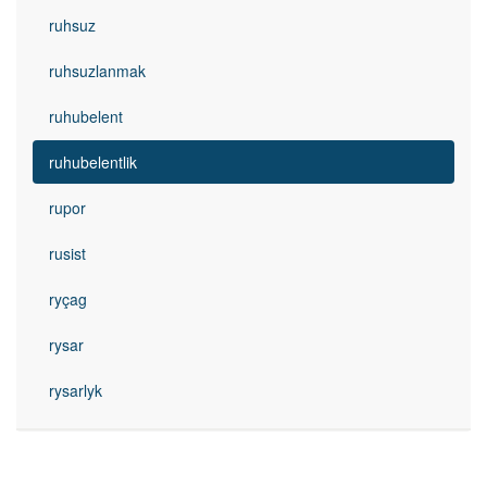
ruhsuz
ruhsuzlanmak
ruhubelent
ruhubelentlik
rupor
rusist
ryçag
rysar
rysarlyk