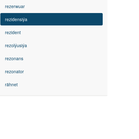
rezerwuar
rezidensiýa
rezident
rezolýusiýa
rezonans
rezonator
rähnet