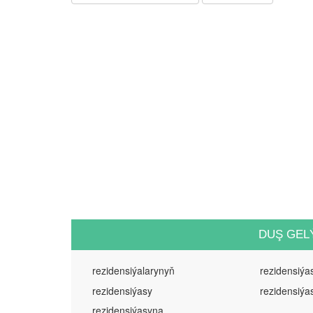
DUŞ GEL
rezidensiýalarynyň
rezidensiýa
rezidensiýasy
rezidensiýa
rezidensiýasyna