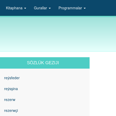
Kitaphana
Gurallar
Programmalar
SÖZLÜK GEZIJI
reýsfeder
reýsşina
rezerw
rezerwçi