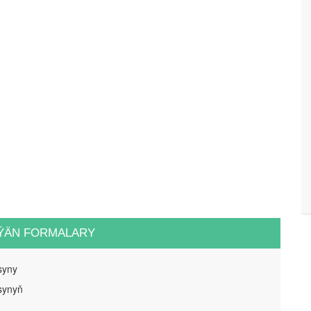
ÝÄN FORMALARY
syny
synyň