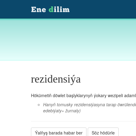
rezidensiýa
Hökümetiň döwlet başlyklarynyň ýokary wezipeli adaml
Hanyň tomusky rezidensiýasyna tarap öwrülenden, 
edebiýaty» žurnaly)
Ýalňyş barada habar ber
Söz hödürle