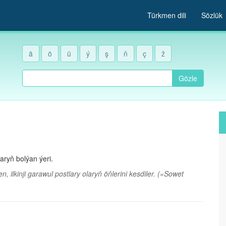
Türkmen dili
Sözlük
ä
ö
ü
ý
ş
ň
ç
ž
Gözle
aryň bolýan ýeri.
ilkinji garawul postlary olaryň öňlerini kesdiler.
(«Sowet