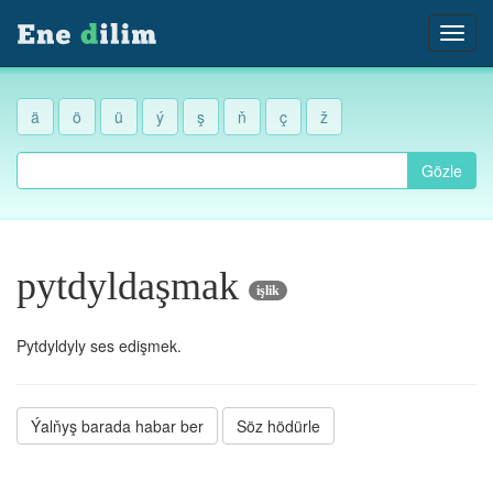
ä
ö
ü
ý
ş
ň
ç
ž
Gözle
pytdyldaşmak
işlik
Pytdyldyly ses edişmek.
Ýalňyş barada habar ber
Söz hödürle