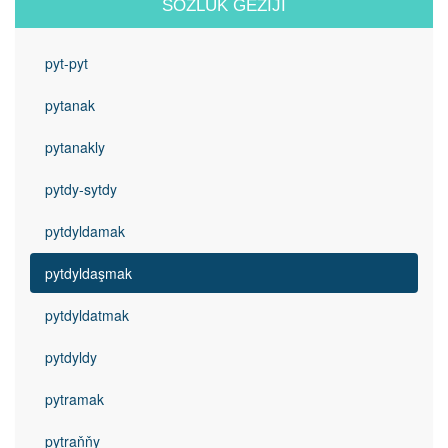
SÖZLÜK GEZIJI
pyt-pyt
pytanak
pytanakly
pytdy-sytdy
pytdyldamak
pytdyldaşmak
pytdyldatmak
pytdyldy
pytramak
pytraňňy