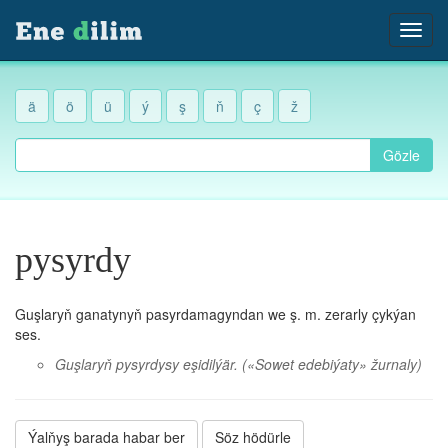
ä
ö
ü
ý
ş
ň
ç
ž
Gözle
pysyrdy
Guşlaryň ganatynyň pasyrdamagyndan we ş. m. zerarly çykýan
ses.
Guşlaryň pysyrdysy eşidilýär.
(«Sowet edebiýaty» žurnaly)
Ýalňyş barada habar ber
Söz hödürle