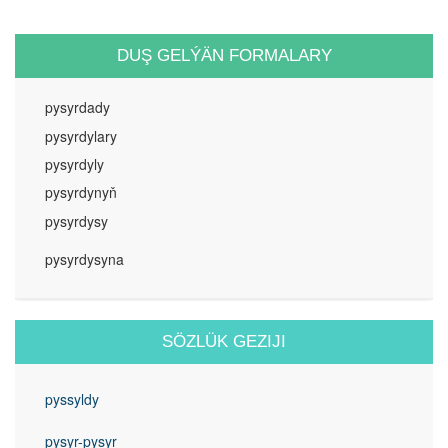
DUŞ GELÝÄN FORMALARY
pysyrdady
pysyrdylary
pysyrdyly
pysyrdynyň
pysyrdysy
pysyrdysyna
SÖZLÜK GEZIJI
pyssyldy
pysyr-pysyr