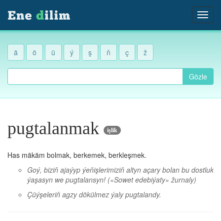
ä
ö
ü
ý
ş
ň
ç
ž
Gözle
pugtalanmak
işlik
Has mäkäm bolmak, berkemek, berkleşmek.
Goý, biziň ajaýyp ýeňişlerimiziň altyn açary bolan bu dostluk
ýaşasyn we pugtalansyn!
(«Sowet edebiýaty» žurnaly)
Çüýşeleriň agzy dökülmez ýaly pugtalandy.