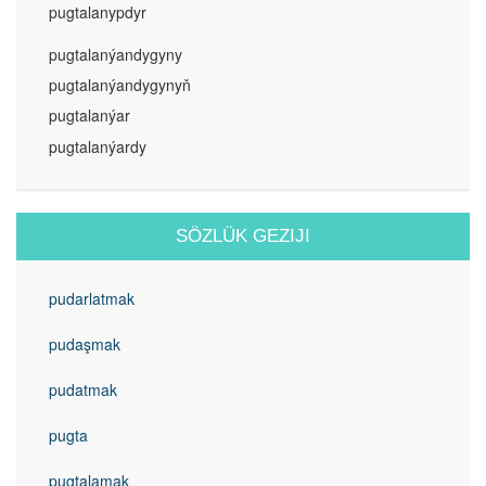
pugtalanypdyr
pugtalanýandygyny
pugtalanýandygynyň
pugtalanýar
pugtalanýardy
SÖZLÜK GEZIJI
pudarlatmak
pudaşmak
pudatmak
pugta
pugtalamak