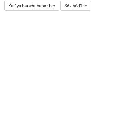
Ýalňyş barada habar ber
Söz hödürle