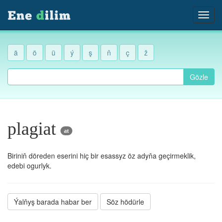
ä
ö
ü
ý
ş
ň
ç
ž
Gözle
plagiat
at
Biriniň döreden eserini hiç bir esassyz öz adyňa geçirmeklik,
edebi ogurlyk.
Ýalňyş barada habar ber
Söz hödürle