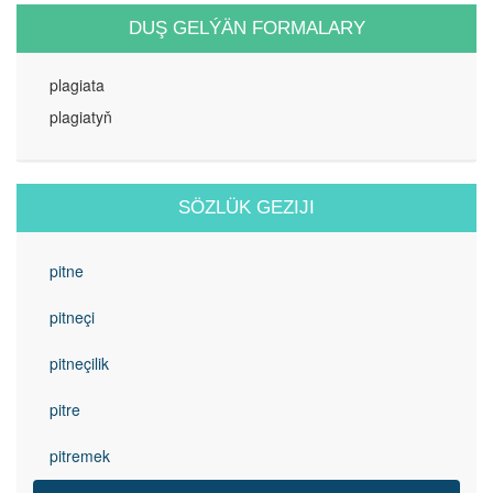
DUŞ GELÝÄN FORMALARY
plagiata
plagiatyň
SÖZLÜK GEZIJI
pitne
pitneçi
pitneçilik
pitre
pitremek