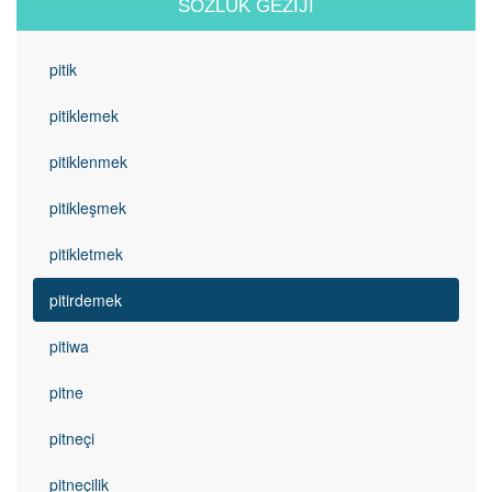
SÖZLÜK GEZIJI
pitik
pitiklemek
pitiklenmek
pitikleşmek
pitikletmek
pitirdemek
pitiwa
pitne
pitneçi
pitneçilik