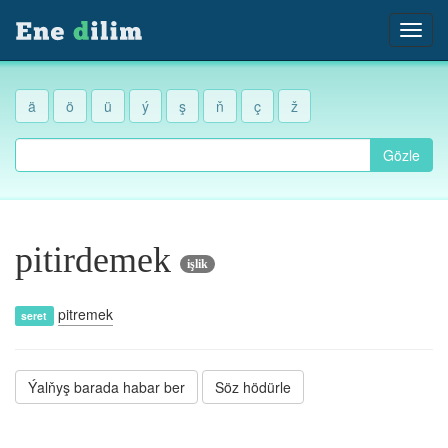
ä
ö
ü
ý
ş
ň
ç
ž
Gözle
pitirdemek
işlik
pitremek
seret
Ýalňyş barada habar ber
Söz hödürle