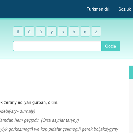
Türkmen dili
Sözlük
ä
ö
ü
ý
ş
ň
ç
ž
Gözle
k zerarly edilýän gurban, ölüm.
debiýaty» žurnaly)
damdan hem geçipdir.
(Orta asyrlar taryhy)
lyk görkezmegiň we köp pidalar çekmegiň gerek boljakdygyny