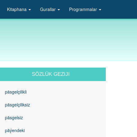
Kitaphana
Gurallar
Programmalar
SÖZLÜK GEZIJI
päsgelçilikli
päsgelçiliksiz
päsgelsiz
päýendeki