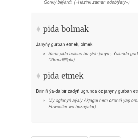
Gorkiý bilýärdi.
(«Häzirki zaman edebiýaty»)
pida bolmak
Janyňy gurban etmek, ölmek.
Saňa pida bolsun bu şirin janym, Ýoluňda gu
Dörendijiligi»)
pida etmek
Biriniň ýa-da bir zadyň ugrunda öz janyny gurban e
Uly oglunyň aýaly Akjagul hem özüniň ýaş ömr
Powestler we hekaýalar)