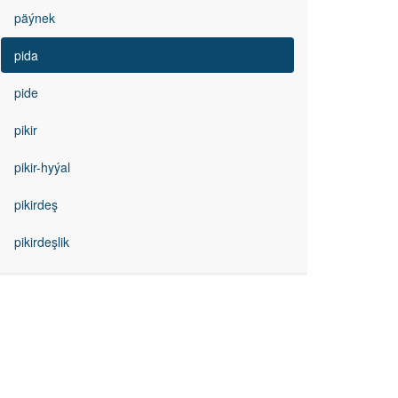
päýnek
pida
pide
pikir
pikir-hyýal
pikirdeş
pikirdeşlik