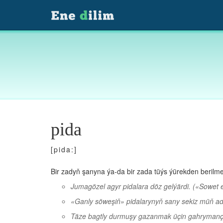
pida
[pida:]
Bir zadyň şanyna ýa-da bir zada tüýs ýürekden berilme
Jumagözel agyr pidalara döz gelýärdi.
(«Sowet e
«Ganly söweşiň» pidalarynyň sany sekiz müň a
Täze bagtly durmuşy gazanmak üçin gahrymançy