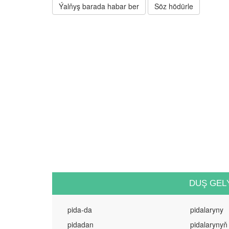
Ýalňyş barada habar ber
Söz hödürle
DUŞ GEL
pida-da
pidalaryny
pidadan
pidalarynyň