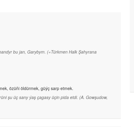
rbandyr bu jan, Garybym.
(«Türkmen Halk Şahyrana
tmek, özüňi öldürmek, güýç sarp etmek.
üni şu üç sany ýaş çagasy üçin pida etdi.
(A. Gowşudow,