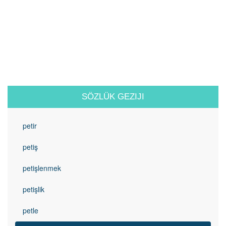
SÖZLÜK GEZIJI
petir
petiş
petişlenmek
petişlik
petle