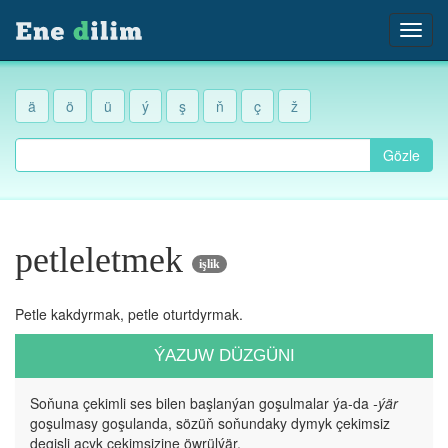
ä
ö
ü
ý
ş
ň
ç
ž
Gözle
petleletmek
işlik
Petle kakdyrmak, petle oturtdyrmak.
ÝAZUW DÜZGÜNI
Soňuna çekimli ses bilen başlanýan goşulmalar ýa-da
-ýär
goşulmasy goşulanda, sözüň soňundaky dymyk çekimsiz
degişli açyk çekimsizine öwrülýär.