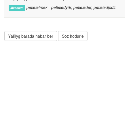
petleletmek - petleledýär, petleleder, petleledipdir.
Meselem
Ýalňyş barada habar ber
Söz hödürle