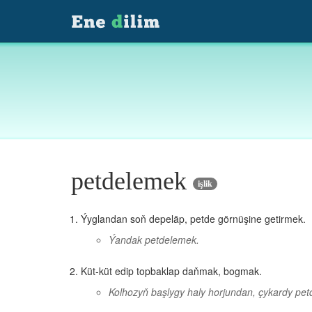
petdelemek
işlik
Ýyglandan soň depeläp, petde görnüşine getirmek.
Ýandak petdelemek.
Küt-küt edip topbaklap daňmak, bogmak.
Kolhozyň başlygy haly horjundan, çykardy pe