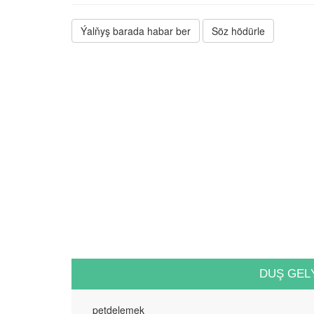
Ýalňyş barada habar ber
Söz hödürle
DUŞ GEL
petdelemek