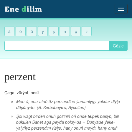
ä
ö
ü
ý
ş
ň
ç
ž
Gözle
perzent
Çaga, zürýat, nesil.
Men-ä, ene-ataň öz perzendine ýamanlygy ýokdur diýip
düşünýän.
(B. Kerbabaýew, Aýsoltan)
Şol wagt birden onuň göziniň öň önde telpek basyp, bili
bükülen Sähet aga peýda boldy-da -- Dünýäde ýeke-
ýalyňyz perzendim Kelje, hany onuň meýdi, hany onuň