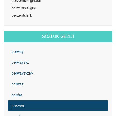
perzentsizliginden
perzentsizligini
perzentsizlik
SÖZLÜK GEZIJI
perwaý
perwaýsyz
perwaýsyzlyk
perwaz
perýat
perzent