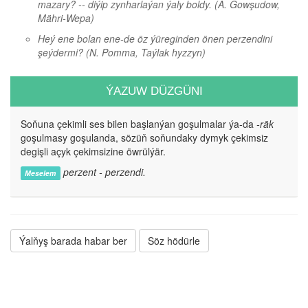
mazary? -- diýip zynharlaýan ýaly boldy.
(A. Gowşudow,
Mähri-Wepa)
Heý ene bolan ene-de öz ýüreginden önen perzendini
şeýdermi?
(N. Pomma, Taýlak hyzzyn)
ÝAZUW DÜZGÜNI
Soňuna çekimli ses bilen başlanýan goşulmalar ýa-da
-räk
goşulmasy goşulanda, sözüň soňundaky dymyk çekimsiz
degişli açyk çekimsizine öwrülýär.
perzent - perzendi.
Meselem
Ýalňyş barada habar ber
Söz hödürle