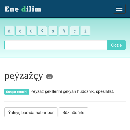
ä
ö
ü
ý
ş
ň
ç
ž
Gözle
peýzažçy
at
Peýzaž şekillerini çekýän hudožnik, spesialist.
Sungat termini
Ýalňyş barada habar ber
Söz hödürle