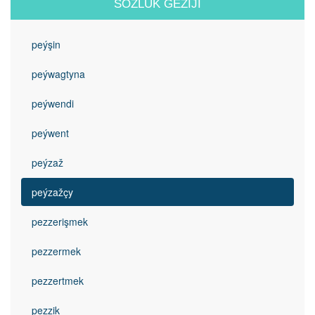
SÖZLÜK GEZIJI
peýşin
peýwagtyna
peýwendi
peýwent
peýzaž
peýzažçy
pezzerişmek
pezzermek
pezzertmek
pezzik