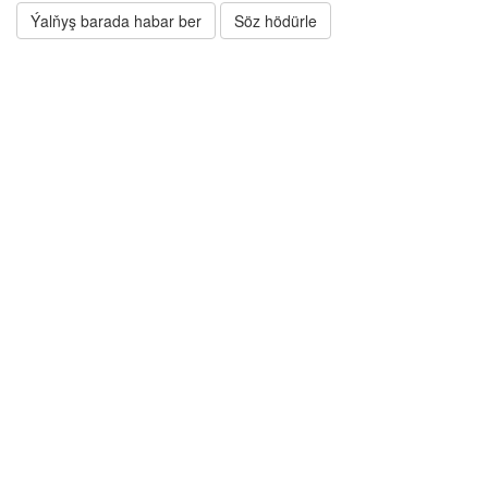
Ýalňyş barada habar ber
Söz hödürle