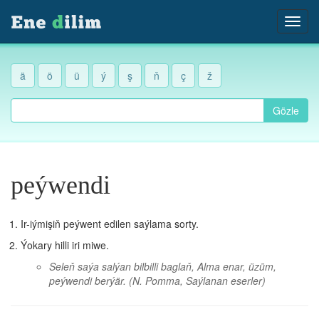
ä
ö
ü
ý
ş
ň
ç
ž
Gözle
peýwendi
Ir-iýmişiň peýwent edilen saýlama sorty.
Ýokary hilli iri miwe.
Seleň saýa salýan bilbilli baglaň, Alma enar, üzüm,
peýwendi berýär.
(N. Pomma, Saýlanan eserler)