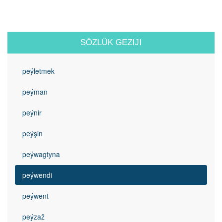
SÖZLÜK GEZIJI
peýletmek
peýman
peýnir
peýşin
peýwagtyna
peýwendi
peýwent
peýzaž