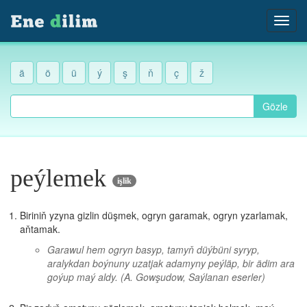
ä
ö
ü
ý
ş
ň
ç
ž
Gözle
peýlemek
işlik
Biriniň yzyna gizlin düşmek, ogryn garamak, ogryn yzarlamak,
aňtamak.
Garawul hem ogryn basyp, tamyň düýbüni syryp,
aralykdan boýnuny uzatjak adamyny peýläp, bir ädim ara
goýup maý aldy.
(A. Gowşudow, Saýlanan eserler)