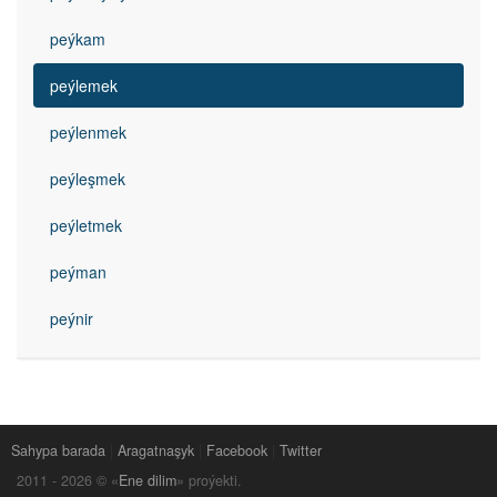
peýkam
peýlemek
peýlenmek
peýleşmek
peýletmek
peýman
peýnir
Sahypa barada
|
Aragatnaşyk
|
Facebook
|
Twitter
2011 -
2026
© «
Ene dilim
» proýekti.