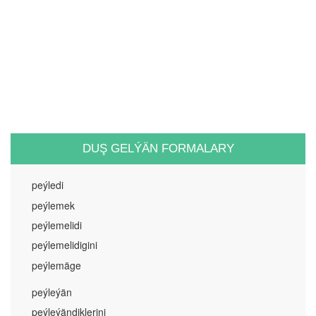
DUŞ GELÝÄN FORMALARY
peýledi
peýlemek
peýlemelidi
peýlemelidigini
peýlemäge
peýleýän
peýleýändiklerini