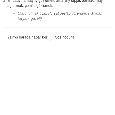
Bir zadyň amatyny gözlemek, amatyny tapjak bolmak, maý
agtarmak, çemini gözlemek.
Olary tutmak üçin, Pursat peýläp ýörerdim.
(«Mydam
taýýar» gazeti)
Ýalňyş barada habar ber
Söz hödürle