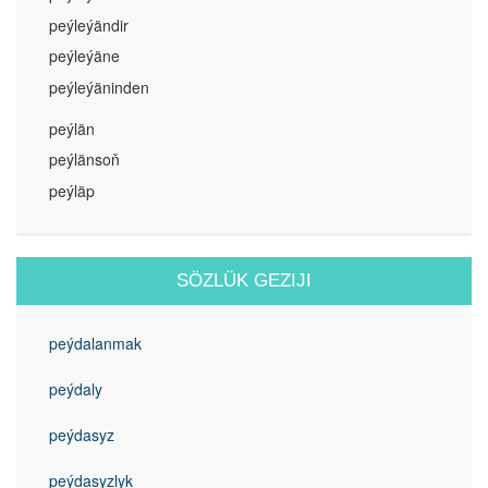
peýleýändir
peýleýäne
peýleýäninden
peýlän
peýlänsoň
peýläp
SÖZLÜK GEZIJI
peýdalanmak
peýdaly
peýdasyz
peýdasyzlyk