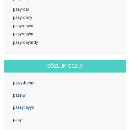
pasyrdar
pasyrdarly
pasyrdaýan
pasyrdaýar
pasyrdaýardy
SÖZLÜK GEZIJI
pasly-bahar
passiw
passyllaýyn
pasyl