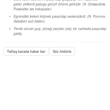
galan ýelkenli gaýygy gözüň öňüne getirýär.
(A. Gowşudow,
Powestler we hekaýalar)
Egnindäki keteni köýnek pasyrdap seslenýärdi.
(N. Pomma,
Sebäbini soň bildim)
Ýerde oturan guş, ýüregi ýarylan ýaly, bir zarbada pasyrdap
galdy.
Ýalňyş barada habar ber
Söz hödürle