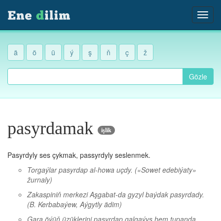
ä
ö
ü
ý
ş
ň
ç
ž
Gözle
pasyrdamak
işlik
Pasyrdyly ses çykmak, passyrdyly seslenmek.
Torgaýlar pasyrdap al-howa uçdy.
(«Sowet edebiýaty»
žurnaly)
Zakaspiniň merkezi Aşgabat-da gyzyl baýdak pasyrdady.
(B. Kerbabaýew, Aýgytly ädim)
Gara öýüň üzüklerini pasyrdap galgaýyş hem tupanda