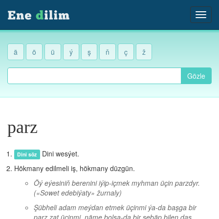
ä
ö
ü
ý
ş
ň
ç
ž
Gözle
parz
Dini wesýet.
Dini söz
Hökmany edilmeli iş, hökmany düzgün.
Öý eýesiniň berenini iýip-içmek myhman üçin parzdyr.
(«Sowet edebiýaty» žurnaly)
Şübheli adam meýdan etmek üçinmi ýa-da başga bir
parz zat üçinmi, näme bolsa-da bir sebäp bilen daş