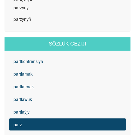
parzyny
parzynyň
SÖZLÜK GEZIJI
partkonfrensiýa
partlamak
partlatmak
partlawuk
partlaýjy
parz