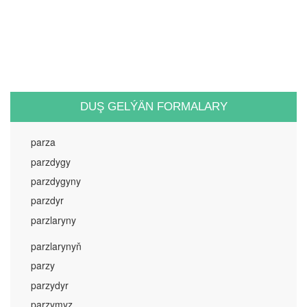
DUŞ GELÝÄN FORMALARY
parza
parzdygy
parzdygyny
parzdyr
parzlaryny
parzlarynyň
parzy
parzydyr
parzymyz