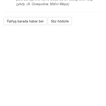
çykdy.
(A. Gowşudow, Mähri-Wepa)
Ýalňyş barada habar ber
Söz hödürle