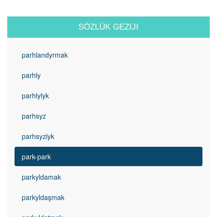
SÖZLÜK GEZIJI
parhlandyrmak
parhly
parhlylyk
parhsyz
parhsyzlyk
park-park
parkyldamak
parkyldaşmak