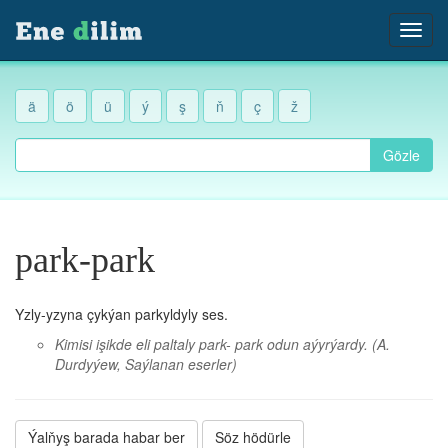
ä
ö
ü
ý
ş
ň
ç
ž
Gözle
park-park
Yzly-yzyna çykýan parkyldyly ses.
Kimisi işikde eli paltaly park- park odun aýyrýardy.
(A.
Durdyýew, Saýlanan eserler)
Ýalňyş barada habar ber
Söz hödürle