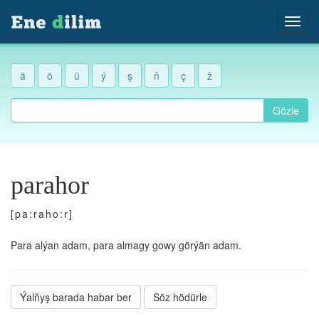
ä
ö
ü
ý
ş
ň
ç
ž
Gözle
parahor
[pa:raho:r]
Para alýan adam, para almagy gowy görýän adam.
Ýalňyş barada habar ber
Söz hödürle