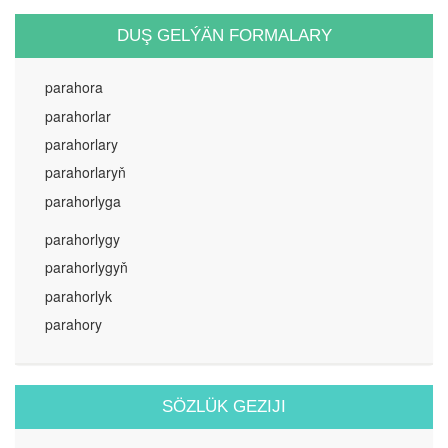
DUŞ GELÝÄN FORMALARY
parahora
parahorlar
parahorlary
parahorlaryň
parahorlyga
parahorlygy
parahorlygyň
parahorlyk
parahory
SÖZLÜK GEZIJI