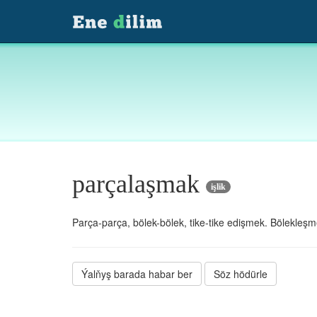
parçalaşmak
işlik
Parça-parça, bölek-bölek, tike-tike edişmek. Bölekleşm
Ýalňyş barada habar ber
Söz hödürle