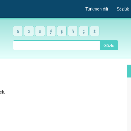
Türkmen dili
Sözlük
ä
ö
ü
ý
ş
ň
ç
ž
Gözle
ek.