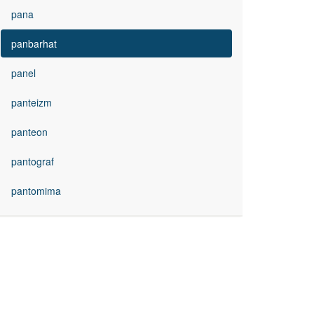
pana
panbarhat
panel
panteizm
panteon
pantograf
pantomima