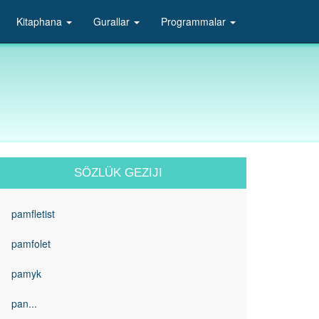
Kitaphana
Gurallar
Programmalar
SÖZLÜK GEZIJI
pamfletist
pamfolet
pamyk
pan...