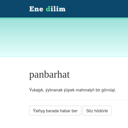
panbarhat
Ýukajyk, ýylmanak ýüpek mahmalyň bir görnüşi.
Ýalňyş barada habar ber
Söz hödürle