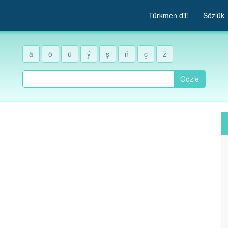
Türkmen dili
Sözlük
ä
ö
ü
ý
ş
ň
ç
ž
Gözle