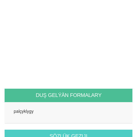
DUŞ GELÝÄN FORMALARY
palçyklygy
SÖZLÜK GEZIJI