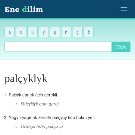
ä
ö
ü
ý
ş
ň
ç
ž
Gözle
palçyklyk
Palçyk etmek üçin gerekli.
Palçyklyk gum gerek.
Ýagyn ýagmak zerarly palçygy köp bolan ýer.
Ol köçe örän palçyklyk.