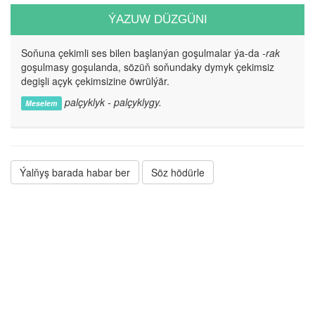
ÝAZUW DÜZGÜNI
Soňuna çekimli ses bilen başlanýan goşulmalar ýa-da
-rak
goşulmasy goşulanda, sözüň soňundaky dymyk çekimsiz
degişli açyk çekimsizine öwrülýär.
palçyklyk - palçyklygy.
Meselem
Ýalňyş barada habar ber
Söz hödürle