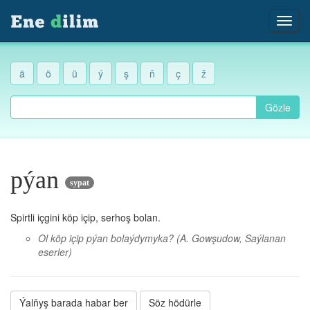
ä
ö
ü
ý
ş
ň
ç
ž
Gözle
pýan
sypat
Spirtli içgini köp içip, serhoş bolan.
Ol köp içip pýan bolaýdymyka?
(A. Gowşudow, Saýlanan
eserler)
Ýalňyş barada habar ber
Söz hödürle