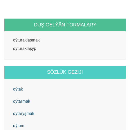
DUŞ GELÝÄN FORMALARY
oýturaklaşmak
oýturaklaşyp
SÖZLÜK GEZIJI
oýtak
oýtarmak
oýtaryşmak
oýtum