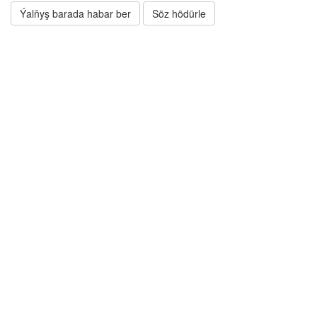
Ýalňyş barada habar ber
Söz hödürle