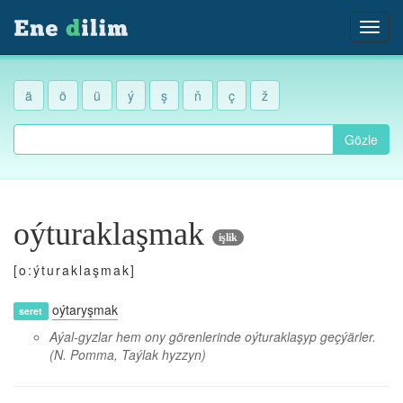
ä
ö
ü
ý
ş
ň
ç
ž
Gözle
oýturaklaşmak
işlik
[o:ýturaklaşmak]
oýtaryşmak
seret
Aýal-gyzlar hem ony görenlerinde oýturaklaşyp geçýärler.
(N. Pomma, Taýlak hyzzyn)