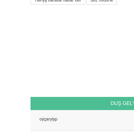
DUŞ GEL
oýçarylyp