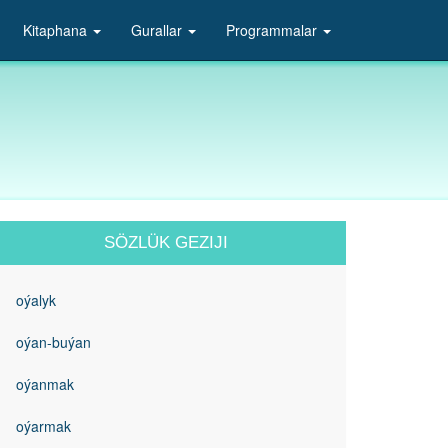
Kitaphana
Gurallar
Programmalar
SÖZLÜK GEZIJI
oýalyk
oýan-buýan
oýanmak
oýarmak