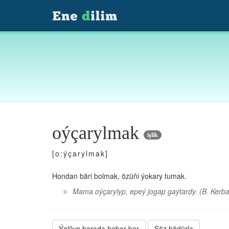
oýçarylmak
işlik
[o:ýçarylmak]
Hondan bäri bolmak, özüňi ýokary tumak.
Mama oýçarylyp, epeý jogap gaýtardy.
(B. Kerb
Ýalňyş barada habar ber
Söz hödürle