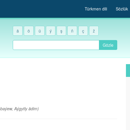
Türkmen dili
Sözlük
ä
ö
ü
ý
ş
ň
ç
ž
Gözle
abaýew, Aýgytly ädim)