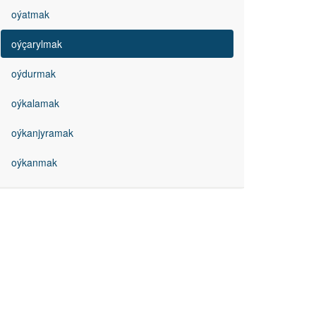
oýatmak
oýçarylmak
oýdurmak
oýkalamak
oýkanjyramak
oýkanmak