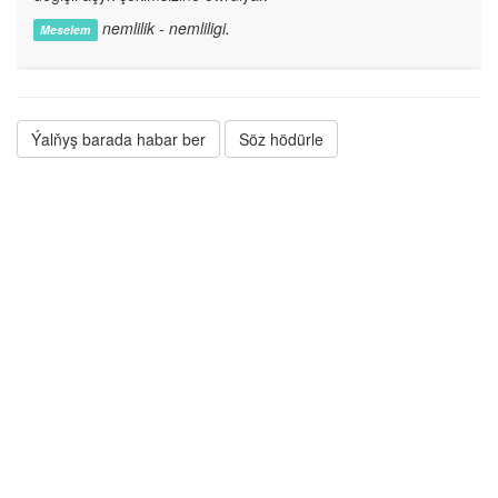
nemlilik - nemliligi.
Meselem
Ýalňyş barada habar ber
Söz hödürle