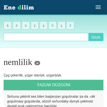
ä
ö
ü
ý
ş
ň
ç
ž
Gözle
nemlilik
at
Çyg çekenlik, yzgar alanlyk, yzgarlylyk.
ÝAZUW DÜZGÜNI
Soňuna çekimli ses bilen başlanýan goşulmalar ýa-da
-räk
goşulmasy goşulanda, sözüň soňundaky dymyk çekimsiz
degişli açyk çekimsizine öwrülýär.