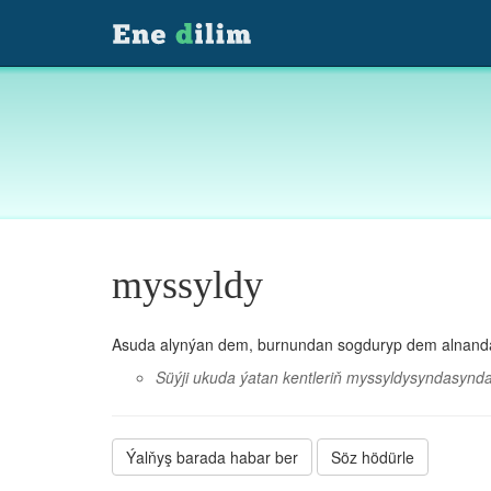
myssyldy
Asuda alynýan dem, burnundan sogduryp dem alnand
Süýji ukuda ýatan kentleriň myssyldysyndasynda
Ýalňyş barada habar ber
Söz hödürle