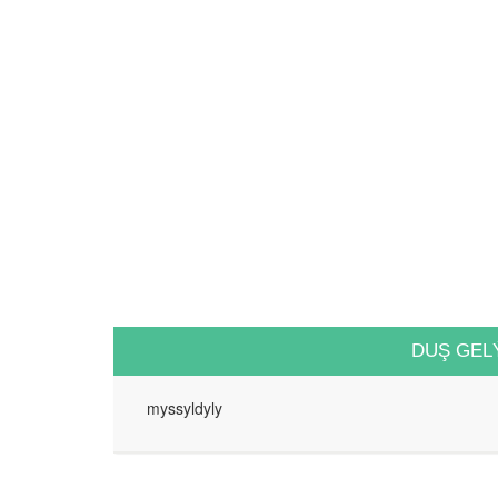
DUŞ GEL
myssyldyly