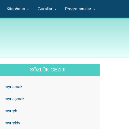
Kitaphana
Gurallar
Programmalar
SÖZLÜK GEZIJI
myrlamak
myrlaşmak
myrryh
myrryldy