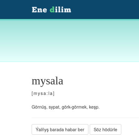
mysala
[mysa:la]
Görnüş, sypat, görk-görmek, keşp.
Ýalňyş barada habar ber
Söz hödürle