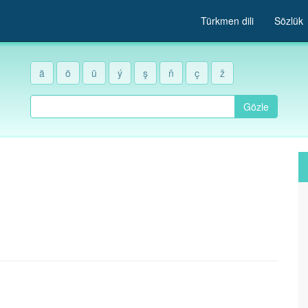
Türkmen dili
Sözlük
ä
ö
ü
ý
ş
ň
ç
ž
Gözle