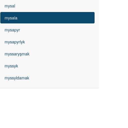
mysal
mysala
mysapyr
mysapyrlyk
myssaryşmak
myssyk
myssyldamak