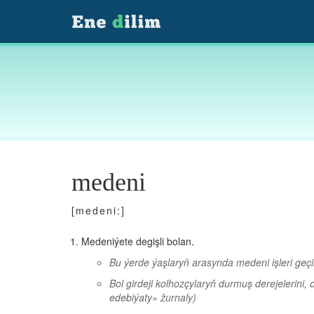
medeni
[medeni:]
Medeniýete degişli bolan.
Bu ýerde ýaşlaryň arasynda medeni işleri geç
Bol girdeji kolhozçylaryň durmuş derejelerini
edebiýaty» žurnaly)