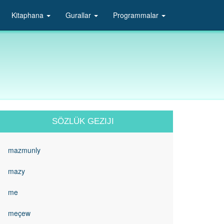
Kitaphana
Gurallar
Programmalar
SÖZLÜK GEZIJI
mazmunly
mazy
me
meçew