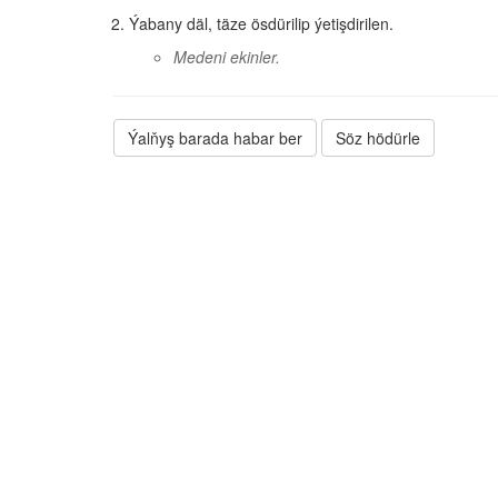
Ýabany däl, täze ösdürilip ýetişdirilen.
Medeni ekinler.
Ýalňyş barada habar ber
Söz hödürle