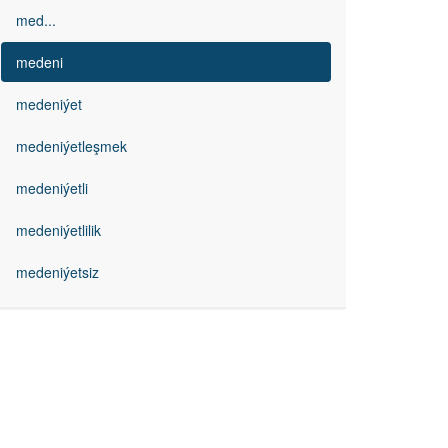
med...
medeni
medeniýet
medeniýetleşmek
medeniýetli
medeniýetlilik
medeniýetsiz