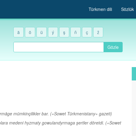
Türkmen dili
Sözlük
ä
ö
ü
ý
ş
ň
ç
ž
Gözle
irmäge mümkinçilikler bar.
(«Sowet Türkmenistany» gazeti)
, olara medeni hyzmaty gowulandyrmaga şertler döretdi.
(«Sowet