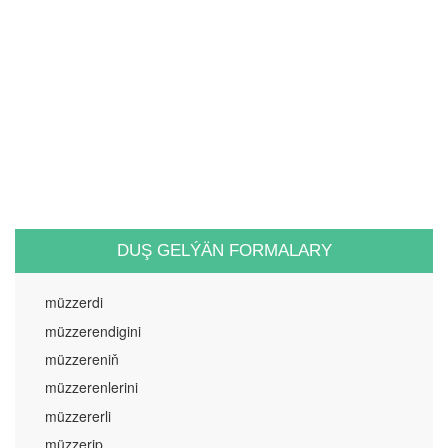
DUŞ GELÝÄN FORMALARY
müzzerdi
müzzerendigini
müzzereniň
müzzerenlerini
müzzererli
müzzerip