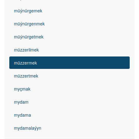
müýnürgemek
müýnürgenmek
müýnürgetmek
müzzerilmek
müzzermek
müzzertmek
myçmak
mydam
mydama
mydamalaýyn