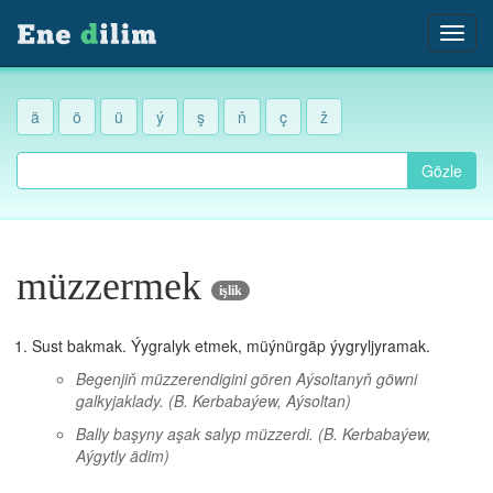
ä
ö
ü
ý
ş
ň
ç
ž
Gözle
müzzermek
işlik
Sust bakmak. Ýygralyk etmek, müýnürgäp ýygryljyramak.
Begenjiň müzzerendigini gören Aýsoltanyň göwni
galkyjaklady.
(B. Kerbabaýew, Aýsoltan)
Bally başyny aşak salyp müzzerdi.
(B. Kerbabaýew,
Aýgytly ädim)