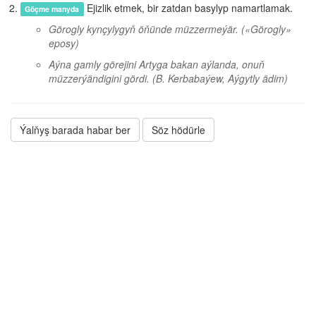
Ejizlik etmek, bir zatdan basylyp namartlamak.
Göçme manyda
Görogly kynçylygyň öňünde müzzermeýär.
(«Görogly»
eposy)
Aýna gamly görejini Artyga bakan aýlanda, onuň
müzzerýändigini gördi.
(B. Kerbabaýew, Aýgytly ädim)
Ýalňyş barada habar ber
Söz hödürle