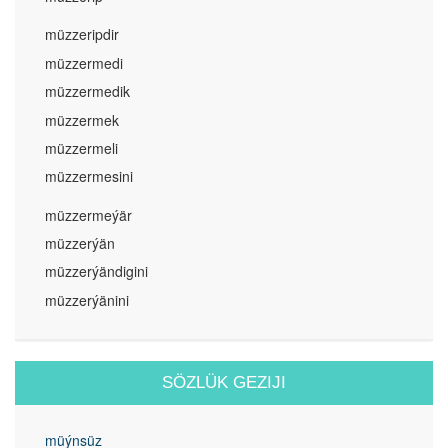
müzzeripdir
müzzermedi
müzzermedik
müzzermek
müzzermeli
müzzermesini
müzzermeýär
müzzerýän
müzzerýändigini
müzzerýänini
SÖZLÜK GEZIJI
müýnsüz