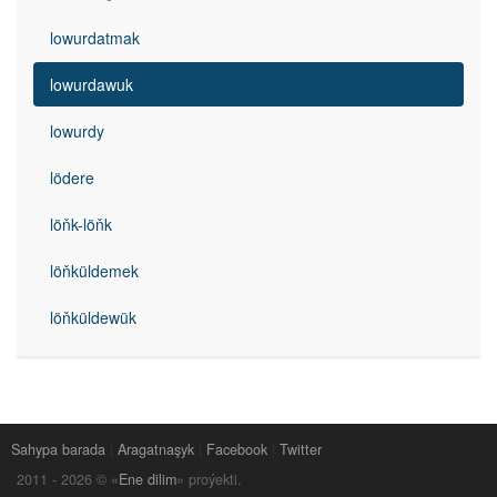
lowurdatmak
lowurdawuk
lowurdy
lödere
löňk-löňk
löňküldemek
löňküldewük
Sahypa barada
|
Aragatnaşyk
|
Facebook
|
Twitter
2011 -
2026
© «
Ene dilim
» proýekti.