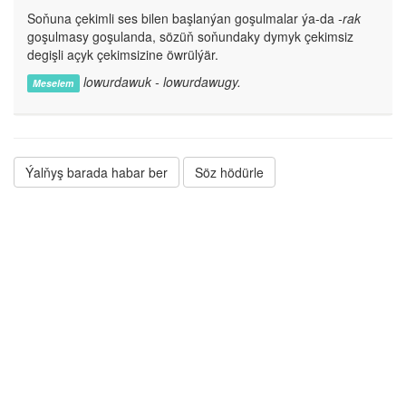
Soňuna çekimli ses bilen başlanýan goşulmalar ýa-da
-rak
goşulmasy goşulanda, sözüň soňundaky dymyk çekimsiz
degişli açyk çekimsizine öwrülýär.
lowurdawuk - lowurdawugy.
Meselem
Ýalňyş barada habar ber
Söz hödürle