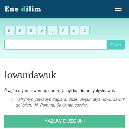
ä
ö
ü
ý
ş
ň
ç
ž
Gözle
lowurdawuk
Öwşün atýan, lowurdap duran, ýalpyldap duran, ýalpyldawuk.
Ýalkymyn ýaýradyp daglara, düze, öwşün atýar lowurdawuk
göl bilen.
(N. Pomma, Saýlanan eserler)
ÝAZUW DÜZGÜNI