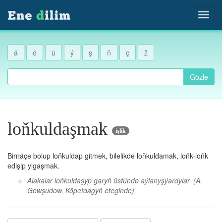
ä
ö
ü
ý
ş
ň
ç
ž
Gözle
loňkuldaşmak
işlik
Birnäçe bolup loňkuldap gitmek, bilelikde loňkuldamak, loňk-loňk
edişip ylgaşmak.
Alakalar loňkuldaşyp garyň üstünde aýlanyşýardylar.
(A.
Gowşudow, Köpetdagyň eteginde)