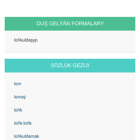
DUŞ GELÝÄN FORMALARY
loňkuldaşyp
SÖZLÜK GEZIJI
lom
lomaý
loňk
loňk-loňk
loňkuldamak