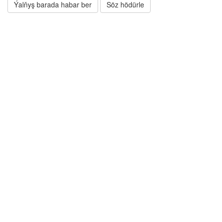
Ýalňyş barada habar ber
Söz hödürle