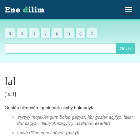
ä
ö
ü
ý
ş
ň
ç
ž
Gözle
lal
[la:l]
Gepläp bilmeýän, geplemek ukyby bolmadyk.
Ýyrtyjy möjekler güm bolup gaçýar, Kör gözler açylyp, lallar
dür saçýar.
(Nury Annagylyç, Saýlanan eserler)
Lalyň diline enesi düşer.
(nakyl)