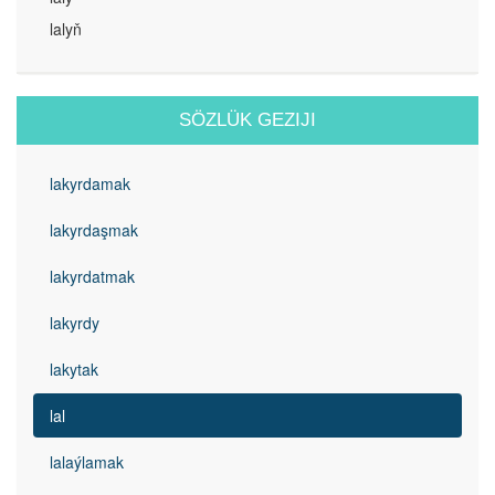
lalyň
SÖZLÜK GEZIJI
lakyrdamak
lakyrdaşmak
lakyrdatmak
lakyrdy
lakytak
lal
lalaýlamak