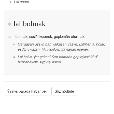
Lal adam.
lal bolmak
Jem bolmak, sesiňi kesmek, geplemän oturmak.
Gargasaň gyşyň bar, ýalkasaň ýazyň, Bilbiller lal bolar,
eşdip owazyň.
(A. Kekilow, Saýlanan eserler)
Lal bol-a, ýer çeken! Sen nämäňe gepleýäsiň?!
(B.
Kerbabaýew, Aýgytly ädim)
Ýalňyş barada habar ber
Söz hödürle