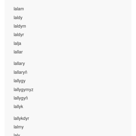
lalam
laldy
laldym
laldyr
lalja
lallar
lallary
lallaryň
lallygy
lallygymyz
lallygyň
lallyk
lallykdyr
lalmy
laly