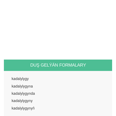
DUŞ GELÝÄN FORMALARY
kadalylygy
kadalylygyna
kadalylygynda
kadalylygyny
kadalylygynyň