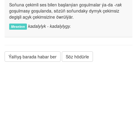
Soňuna çekimli ses bilen başlanýan goşulmalar ýa-da
-rak
goşulmasy goşulanda, sözüň soňundaky dymyk çekimsiz
degişli açyk çekimsizine öwrülýär.
kadalylyk - kadalylygy.
Meselem
Ýalňyş barada habar ber
Söz hödürle