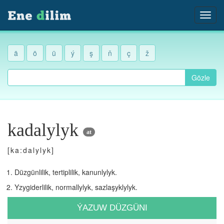
ä
ö
ü
ý
ş
ň
ç
ž
Gözle
kadalylyk
at
[ka:dalylyk]
Düzgünlilik, tertiplilik, kanunlylyk.
Yzygiderlilik, normallylyk, sazlaşyklylyk.
ÝAZUW DÜZGÜNI