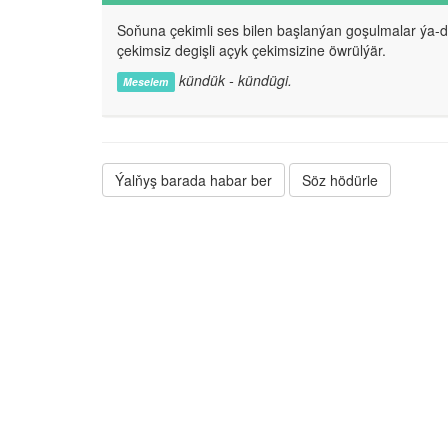
Soňuna çekimli ses bilen başlanýan goşulmalar ýa-
çekimsiz degişli açyk çekimsizine öwrülýär.
kündük - kündügi.
Meselem
Ýalňyş barada habar ber
Söz hödürle