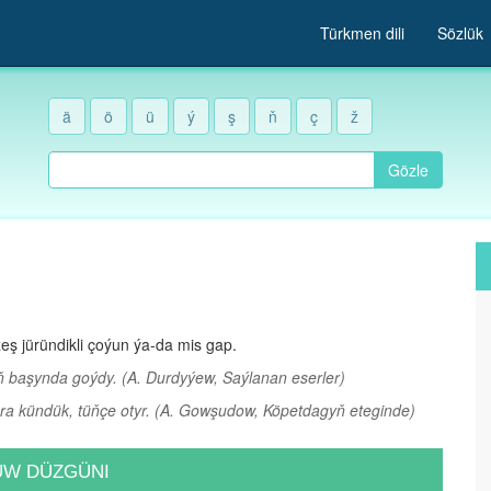
Türkmen dili
Sözlük
ä
ö
ü
ý
ş
ň
ç
ž
Gözle
ş jüründikli çoýun ýa-da mis gap.
gyň başynda goýdy.
(A. Durdyýew, Saýlanan eserler)
ra kündük, tüňçe otyr.
(A. Gowşudow, Köpetdagyň eteginde)
UW DÜZGÜNI