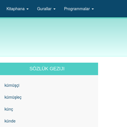
Kitaphana
Gurallar
Programmalar
SÖZLÜK GEZIJI
kümüşçi
kümüşleç
künç
künde