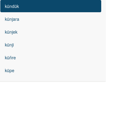
kündük
künjara
künjek
künji
küňre
küpe