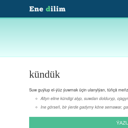
kündük
Suw guýlup el-ýüz ýuwmak üçin ulanylýan, tüňçä meňze
Altyn eline kündigi alyp, suwdan dolduryp, oja
Ine görseň, bir ýerde gadymy köne semawar, ga
ÝAZ