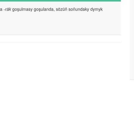
da
-räk
goşulmasy goşulanda, sözüň soňundaky dymyk