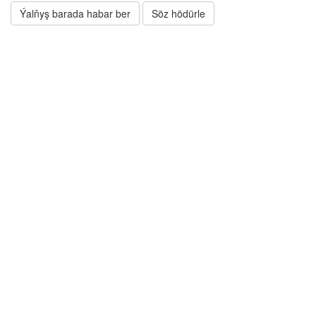
Ýalňyş barada habar ber
Söz hödürle