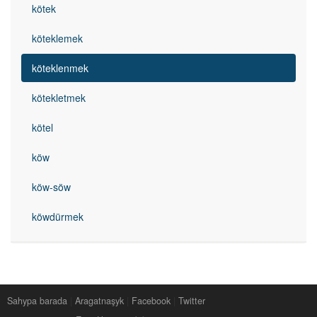
kötek
köteklemek
köteklenmek
kötekletmek
kötel
köw
köw-söw
köwdürmek
Sahypa barada
|
Aragatnaşyk
|
Facebook
|
Twitter