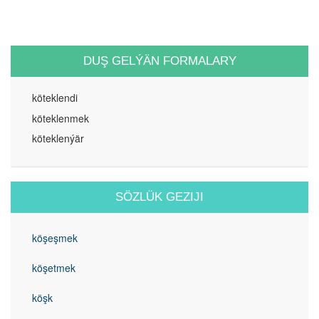
DUŞ GELÝÄN FORMALARY
köteklendi
köteklenmek
köteklenýär
SÖZLÜK GEZIJI
köşeşmek
köşetmek
köşk