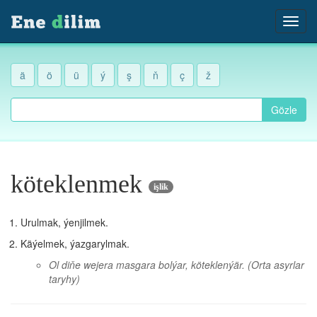
ä
ö
ü
ý
ş
ň
ç
ž
Gözle
köteklenmek
işlik
Urulmak, ýenjilmek.
Käýelmek, ýazgarylmak.
Ol diňe wejera masgara bolýar, köteklenýär.
(Orta asyrlar
taryhy)