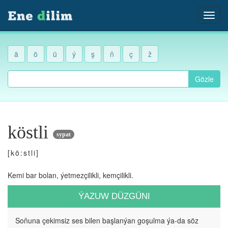
ä
ö
ü
ý
ş
ň
ç
ž
Gözle
köstli
sypat
[kö:stli]
Kemi bar bolan, ýetmezçilikli, kemçilikli.
ÝAZUW DÜZGÜNI
Soňuna çekimsiz ses bilen başlanýan goşulma ýa-da söz