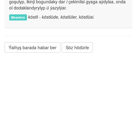
goşulyp, ikinji bogundaky dar
i
çekimlisi gysga aýdylsa, onda
ol dodaklandyrylyp
ü
ýazylýar.
köstli - köstlüde, köstlüler, köstlüsi.
Meselem
Ýalňyş barada habar ber
Söz hödürle