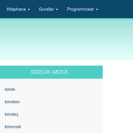
Kitaphana
Gurallar
Programmalar
SÖZLÜK GEZIJI
körek
köreken
köreleç
köremek