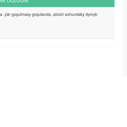
UW DÜZGÜNI
da
-ýär
goşulmasy goşulanda, sözüň soňundaky dymyk