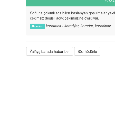
ÝAZ
Soňuna çekimli ses bilen başlanýan goşulmalar ýa-
çekimsiz degişli açyk çekimsizine öwrülýär.
köretmek - köredýär, köreder, köredipdir.
Meselem
Ýalňyş barada habar ber
Söz hödürle