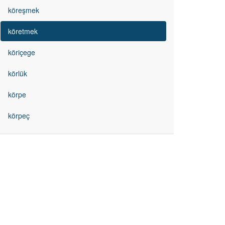
köreşmek
köretmek
köriçege
körlük
körpe
körpeç