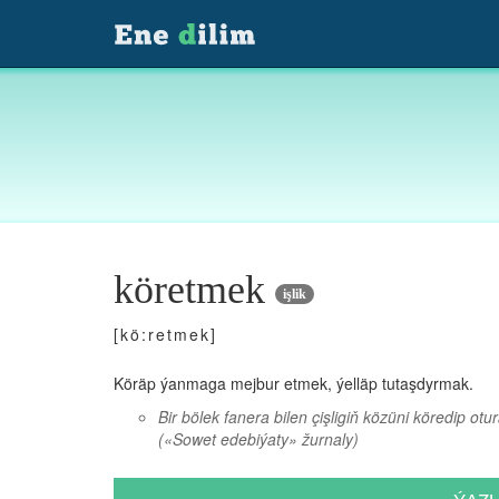
köretmek
işlik
[kö:retmek]
Köräp ýanmaga mejbur etmek, ýelläp tutaşdyrmak.
Bir bölek fanera bilen çişligiň közüni köredip 
(«Sowet edebiýaty» žurnaly)