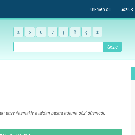
Türkmen dili
Sözlük
ä
ö
ü
ý
ş
ň
ç
ž
Gözle
oturan agzy ýaşmakly aýaldan başga adama gözi düşmedi.