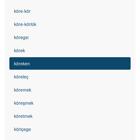
köre-kör
köre-körlük
köregsi
körek
köreken
köreleç
köremek
köreşmek
köretmek
köriçege