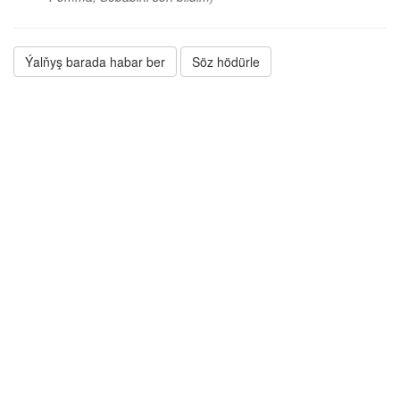
Ýalňyş barada habar ber
Söz hödürle