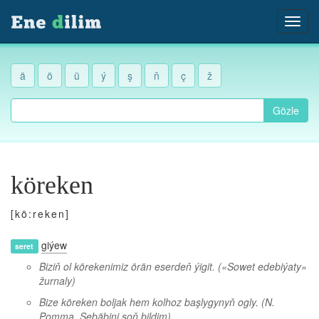
ä
ö
ü
ý
ş
ň
ç
ž
Gözle
köreken
[kö:reken]
giýew
seret
Biziň ol körekenimiz örän eserdeň ýigit.
(«Sowet edebiýaty»
žurnaly)
Bize köreken boljak hem kolhoz başlygynyň ogly.
(N.
Pomma, Sebäbini soň bildim)