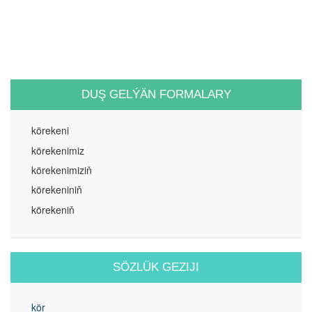
DUŞ GELÝÄN FORMALARY
körekeni
körekenimiz
körekenimiziň
körekeniniň
körekeniň
SÖZLÜK GEZIJI
kör