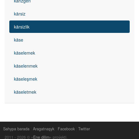
kärizgen
kärsiz
kärsizlik
käse
käselemek
käselenmek
käseleşmek
käseletmek
Sahypa barada
|
Aragatnaşyk
|
Facebook
|
Twitter
2011 -
2026
© «
Ene dilim
» proýekti.