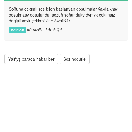
Soňuna çekimli ses bilen başlanýan goşulmalar ýa-da
-räk
goşulmasy goşulanda, sözüň soňundaky dymyk çekimsiz
degişli açyk çekimsizine öwrülýär.
kärsizlik - kärsizligi.
Meselem
Ýalňyş barada habar ber
Söz hödürle