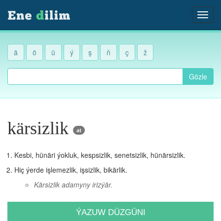
ä
ö
ü
ý
ş
ň
ç
ž
Gözle
kärsizlik
at
Kesbi, hünäri ýokluk, kespsizlik, senetsizlik, hünärsizlik.
Hiç ýerde işlemezlik, işsizlik, bikärlik.
Kärsizlik adamyny irizýär.
ÝAZUW DÜZGÜNI