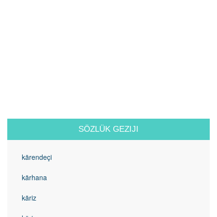
SÖZLÜK GEZIJI
kärendeçi
kärhana
käriz