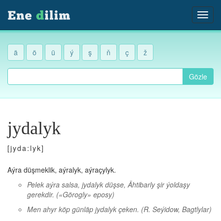
ä
ö
ü
ý
ş
ň
ç
ž
Gözle
jydalyk
[jyda:lyk]
Aýra düşmeklik, aýralyk, aýraçylyk.
Pelek aýra salsa, jydalyk düşse, Ähtibarly şir ýoldaşy
gerekdir.
(«Görogly» eposy)
Men ahyr köp günläp jydalyk çeken.
(R. Seýidow, Bagtlylar)