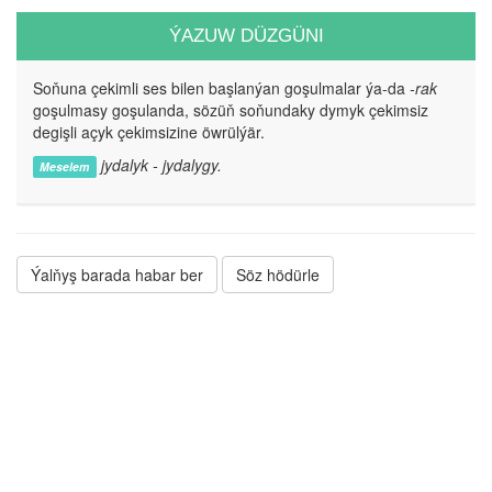
ÝAZUW DÜZGÜNI
Soňuna çekimli ses bilen başlanýan goşulmalar ýa-da
-rak
goşulmasy goşulanda, sözüň soňundaky dymyk çekimsiz
degişli açyk çekimsizine öwrülýär.
jydalyk - jydalygy.
Meselem
Ýalňyş barada habar ber
Söz hödürle