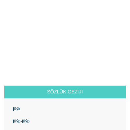
SÖZLÜK GEZIJI
jüýk
jüýp-jüýp