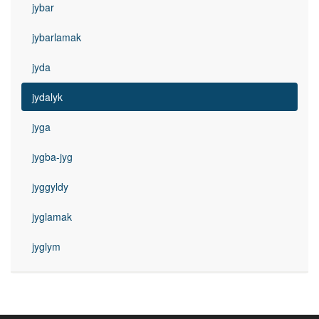
jybar
jybarlamak
jyda
jydalyk
jyga
jygba-jyg
jyggyldy
jyglamak
jyglym