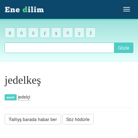
ä
ö
ü
ý
ş
ň
ç
ž
Gözle
jedelkeş
jedelçi
seret
Ýalňyş barada habar ber
Söz hödürle